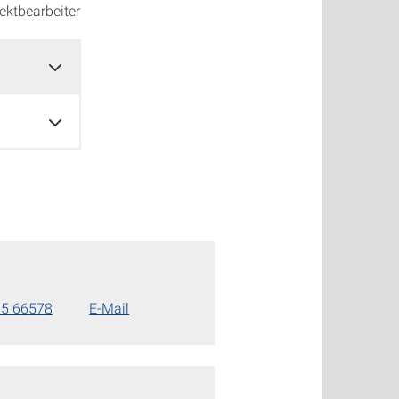
jektbearbeiter
85 66578
E-Mail