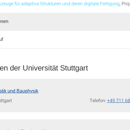
zeuge für adaptive Strukturen und deren digitale Fertigung
, Pro
onen
uf
en der Universität Stuttgart
kustik und Bauphysik
uttgart
Telefon:
+49 711 6