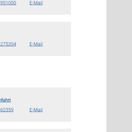
5951000
E-Mail
8275354
E-Mail
fahrt
862359
E-Mail