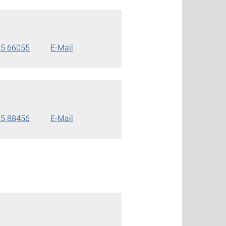
85 66055
E-Mail
85 88456
E-Mail